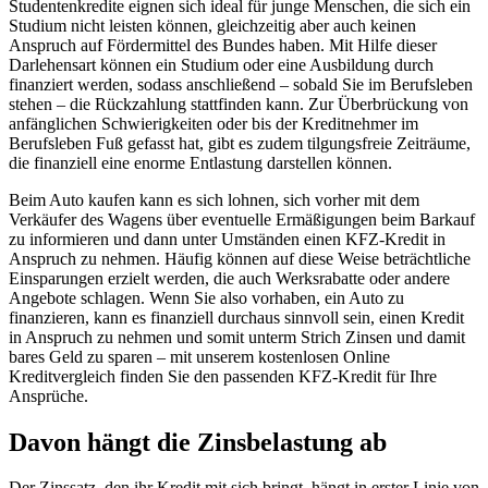
Studentenkredite eignen sich ideal für junge Menschen, die sich ein
Studium nicht leisten können, gleichzeitig aber auch keinen
Anspruch auf Fördermittel des Bundes haben. Mit Hilfe dieser
Darlehensart können ein Studium oder eine Ausbildung durch
finanziert werden, sodass anschließend – sobald Sie im Berufsleben
stehen – die Rückzahlung stattfinden kann. Zur Überbrückung von
anfänglichen Schwierigkeiten oder bis der Kreditnehmer im
Berufsleben Fuß gefasst hat, gibt es zudem tilgungsfreie Zeiträume,
die finanziell eine enorme Entlastung darstellen können.
Beim Auto kaufen kann es sich lohnen, sich vorher mit dem
Verkäufer des Wagens über eventuelle Ermäßigungen beim Barkauf
zu informieren und dann unter Umständen einen KFZ-Kredit in
Anspruch zu nehmen. Häufig können auf diese Weise beträchtliche
Einsparungen erzielt werden, die auch Werksrabatte oder andere
Angebote schlagen. Wenn Sie also vorhaben, ein Auto zu
finanzieren, kann es finanziell durchaus sinnvoll sein, einen Kredit
in Anspruch zu nehmen und somit unterm Strich Zinsen und damit
bares Geld zu sparen – mit unserem kostenlosen Online
Kreditvergleich finden Sie den passenden KFZ-Kredit für Ihre
Ansprüche.
Davon hängt die Zinsbelastung ab
Der Zinssatz, den ihr Kredit mit sich bringt, hängt in erster Linie von