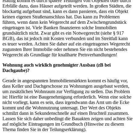
Häufig kommt es durch spätere Teilungen von Objekten oder durch
Erbfälle dazu, dass Häuser aufgeteilt werden. In großen Städten, die
blockartig aufgebaut sind, kann es dann passieren, dass ein Objekt
keinen eigenen Straßenanschluss hat. Das kann zu Problemen
führen, wenn dann kein Wegerecht auf dem Zwischengrundstück
eingetragen ist. Viele Banken finanzieren solche Immobilien
grundsätzlich nicht. Zwar gibt es ein Notwegerecht (siehe § 917
BGB), das ist jedoch mit Kosten verbunden und im Streitfall kann
es teuer werden. Achten Sie daher auf ein eingetragenes Wegerecht
zugunsten Ihrer Immobilie oder nehmen Sie ein nicht bestehendes
Wegerecht als Grundlage für knallharte Preisverhandlungen!
Wohnung auch wirklich genehmigter Ausbau (zB bei
Dachgaube)?
Gerade in angespannten Immobilienmärkten kommt es häufig vor,
dass Keller und Dachgeschosse zu Wohnungen ausgebaut werden,
um zusätzlichen Wohnraum zur Verfügung zu stellen. Das Problem
ist: Hierfür ist eine Baugenehmigung erforderlich. Wenn eine solche
nicht vorliegt, kann es sein, dass irgendwann das Amt um die Ecke
kommt und die Wohnnutzung untersagt. Der Wert des Objekts
schmilzt dann in Sekundenschnelle auf einen Bruchteil zusammen.
Lassen Sie sich daher unbedingt die Bauakten zeigen und achten Sie
auf mögliche Eintragungen im Grundbuch (Hinweise zu diesem
Thema finden Sie in der Teilungserklärung).