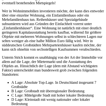
eventuell bestehenden Mietspiegels!
Wer in Wohnimmobilien investieren möchte, der kann dies entweder
über eine einzelne Wohnung, ein Einfamilienhaus oder ein
Mehrfamilienhaus tun. Reihenhäuser und Spezialgebäude
subsumieren wird aus Gründen der Einfachheit vorerst unter
„Einfamilienhäuser“. Eine Wohnung ist natürlich mit einer deutlich
geringeren Kapitalausstattung bereits kaufbar, während für größere
Objekte mit mehreren Wohnungen selbst in schlechteren Lagen nur
selten weniger als eine halbe Million Euro fällig wird. Wer in
süddeutschen Großstädten Mehrparteienhäuser kaufen möchte, der
kann sich ohnehin von sechsstelligen Kaufsummen verabschieden.
Unterm Strich kommt es unabhängig von der Art der Immobilie vor
allem auf die Lage, der Mietermarkt und die Ausstattung des
Objekts an. Hinsichtlich der Lage (dem mit Abstand wichtigsten
Faktor) unterscheidet man bundesweit grob zwischen folgenden
Standorten:
A Lage: Absolute Top-Lage. In Deutschland insgesamt 7
Großstädte
B Lage: Großstadt mit überregionaler Bedeutung
C Lage: Mittelgroße Stadt mit hoher lokaler Bedeutung
D Lage: Kleinstadt mit wenig nationaler oder lokaler
Bedeutung