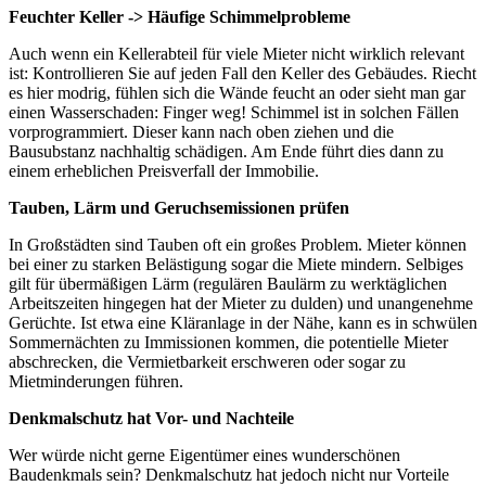
Feuchter Keller -> Häufige Schimmelprobleme
Auch wenn ein Kellerabteil für viele Mieter nicht wirklich relevant
ist: Kontrollieren Sie auf jeden Fall den Keller des Gebäudes. Riecht
es hier modrig, fühlen sich die Wände feucht an oder sieht man gar
einen Wasserschaden: Finger weg! Schimmel ist in solchen Fällen
vorprogrammiert. Dieser kann nach oben ziehen und die
Bausubstanz nachhaltig schädigen. Am Ende führt dies dann zu
einem erheblichen Preisverfall der Immobilie.
Tauben, Lärm und Geruchsemissionen prüfen
In Großstädten sind Tauben oft ein großes Problem. Mieter können
bei einer zu starken Belästigung sogar die Miete mindern. Selbiges
gilt für übermäßigen Lärm (regulären Baulärm zu werktäglichen
Arbeitszeiten hingegen hat der Mieter zu dulden) und unangenehme
Gerüchte. Ist etwa eine Kläranlage in der Nähe, kann es in schwülen
Sommernächten zu Immissionen kommen, die potentielle Mieter
abschrecken, die Vermietbarkeit erschweren oder sogar zu
Mietminderungen führen.
Denkmalschutz hat Vor- und Nachteile
Wer würde nicht gerne Eigentümer eines wunderschönen
Baudenkmals sein? Denkmalschutz hat jedoch nicht nur Vorteile