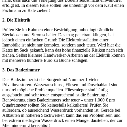
nahe, dass auch die Verlegung des Bodens selbst nicht einwandfrei
erfolgt ist. In diesem Falle sollten Sie unbedingt vor dem Kauf einen
Fachmann zu Rate ziehen!
2. Die Elektrik
Prüfen Sie im Rahmen einer Besichtigung unbedingt sämtliche
Steckdosen und Stromschalter. Das mag penetrant klingen, hat
jedoch einen einfachen Grund: Die Elektroinstallation einer
Immobilie ist nicht nur komplex, sondern auch teuer. Wird hier die
Katze im Sack gekauft, kann das hohe finanzielle Risiken nach sich
ziehen. Selbst kleinere Handwerker-Arbeiten an der Elektrik können
mit mehreren hunderte Euro zu Buche schlagen.
3. Das Badezimmer
Das Badezimmer ist das Sorgenkind Nummer 1 vieler
Privatinvestoren. Wasseranschluss, Fliesen und Duschablauf sind
nur drei mögliche Problemquellen. Fliesenleger sind häufig
ausgebucht und sehr teuer, entsprechend ist die Sanierung /
Renovierung eines Badezimmers sehr teuer – unter 1.000 € pro
Quadratmeter sollten Sie keinesfalls kalkulieren! Prüfen Sie
außerdem, ob ausreichend Wasserdruck vorhanden ist. Gerade bei
Altbauten in höheren Stockwerken kann das ein Problem sein und
bei extrem niedrigem Wasserdruck einen Mangel darstellen, der zur
Mietminderung berechtigt!